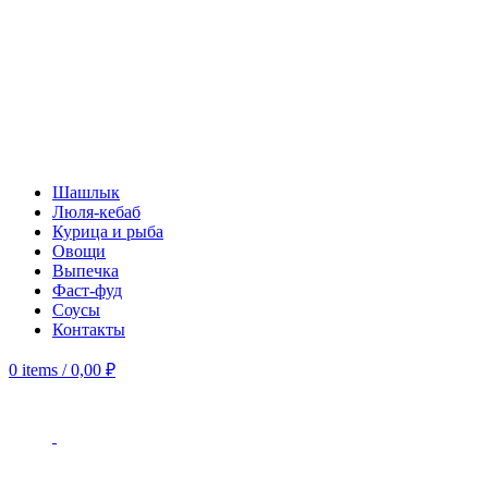
Шашлык
Люля-кебаб
Курица и рыба
Овощи
Выпечка
Фаст-фуд
Соусы
Контакты
0
items
/
0,00
₽